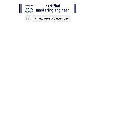
Heng Kleren
12, cité Bommelscheuer
L-4953 Hautcharage