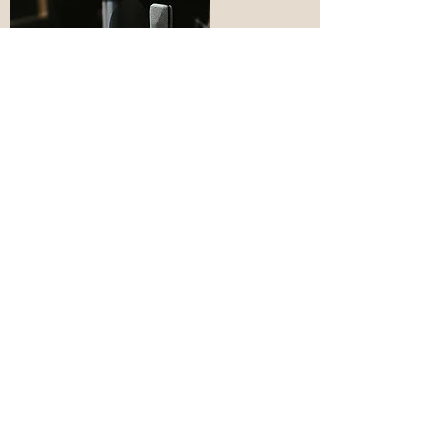
Hell’s Fire, Love Single
23. Juni 2023
Heng Kleren
12, cité Bommelscheuer
L-4953 Hautcharage